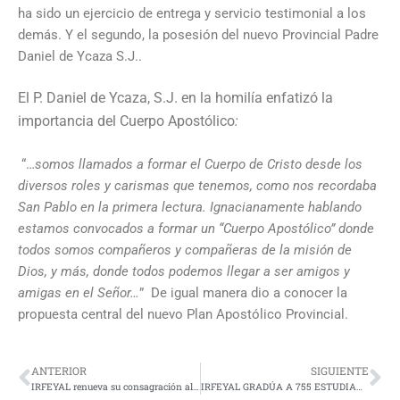
ha sido un ejercicio de entrega y servicio testimonial a los
demás. Y el segundo, la posesión del nuevo Provincial Padre
Daniel de Ycaza S.J..
El P. Daniel de Ycaza, S.J. en la homilía enfatizó la
importancia del Cuerpo Apostólico
:
“…
somos llamados a formar el Cuerpo de Cristo desde los
diversos roles y carismas que tenemos, como nos recordaba
San Pablo en la primera lectura. Ignacianamente hablando
estamos convocados a formar un “Cuerpo Apostólico” donde
todos somos compañeros y compañeras de la misión de
Dios, y más, donde todos podemos llegar a ser amigos y
amigas en el Señor…
” De igual manera dio a conocer la
propuesta central del nuevo Plan Apostólico Provincial.
ANTERIOR
SIGUIENTE
IRFEYAL renueva su consagración al Sagrado Corazón de Jesús.
IRFEYAL GRADÚA A 755 ESTUDIANTES DEL REGIMEN COSTA DURANTE AÑO LECTIVO 2022-2023