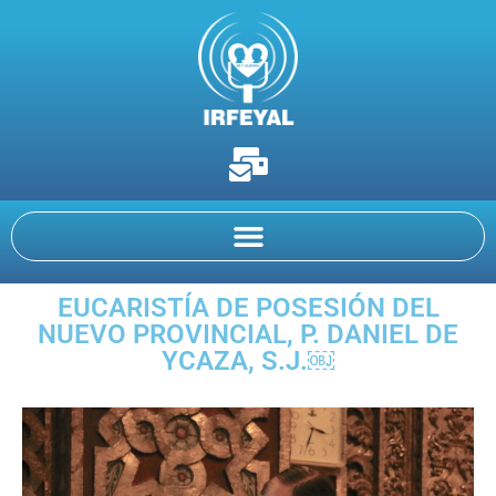
EUCARISTÍA DE POSESIÓN DEL
NUEVO PROVINCIAL, P. DANIEL DE
YCAZA, S.J.￼